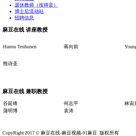
退休教师（按拼音）
博士后流动站
招聘信息
麻豆在线 讲座教授
Hannu Tenhunen
蒋向前
Youn
熊诗圣
麻豆在线 兼职教授
谷延锋
何志平
林宙
蒲明博
袁涛
CopyRight 2017 © 麻豆在线-麻豆视频-91麻豆 版权所有